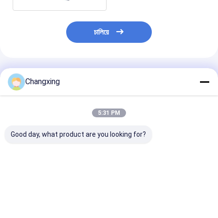
চালিয়ে
প্রস্তাবিত পণ্য
Changxing
5:31 PM
Good day, what product are you looking for?
অ্যালুমিনিয়াম ফয়েল সহ
কাস্টম মুদ্রিত স্বচ্ছ প্যাকেজিং
জিপলক ব্যাগ ভিজা-প্
Gravure প্রিন্টিং স্ট্যান্ডিং
প্লাস্টিক ব্যাগ জিপার সহ বাদাম,
প্যাকেজিং প্যাকেট জিপা
জিপার পাউচ কফি প্যাকেজিং
কাজু, শুকনো ফল প্যাকেজিং ব্যাগ
স্ট্যান্ড আপ ব্যাগ কাস
করুন
ভালো দাম
ভালো দাম
ভালো দাম