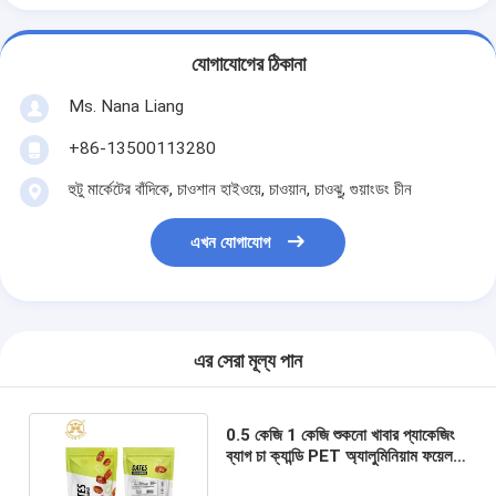
যোগাযোগের ঠিকানা
Ms. Nana Liang
+86-13500113280
হুটু মার্কেটের বাঁদিকে, চাওশান হাইওয়ে, চাওয়ান, চাওঝু, গুয়াংডং চীন
এখন যোগাযোগ
এর সেরা মূল্য পান
0.5 কেজি 1 কেজি শুকনো খাবার প্যাকেজিং
ব্যাগ চা ক্যান্ডি PET অ্যালুমিনিয়াম ফয়েল
জিপ লক স্ট্যান্ড আপ পাউচ