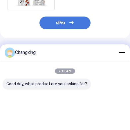
চালিয়ে
প্রস্তাবিত পণ্য
Changxing
7:13 AM
Good day, what product are you looking for?
অ্যালুমিনিয়াম ফয়েল সহ
কাস্টম মুদ্রিত স্বচ্ছ প্যাকেজিং
জিপলক ব্যাগ ভিজা-প্
Gravure প্রিন্টিং স্ট্যান্ডিং
প্লাস্টিক ব্যাগ জিপার সহ বাদাম,
প্যাকেজিং প্যাকেট জিপা
জিপার পাউচ কফি প্যাকেজিং
কাজু, শুকনো ফল প্যাকেজিং ব্যাগ
স্ট্যান্ড আপ ব্যাগ কাস
করুন
ভালো দাম
ভালো দাম
ভালো দাম