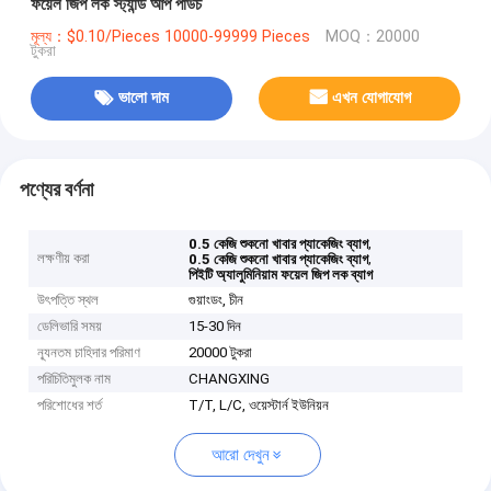
ফয়েল জিপ লক স্ট্যান্ড আপ পাউচ
মূল্য：$0.10/Pieces 10000-99999 Pieces
MOQ：20000
টুকরা
ভালো দাম
এখন যোগাযোগ
পণ্যের বর্ণনা
,
0.5 কেজি শুকনো খাবার প্যাকেজিং ব্যাগ
লক্ষণীয় করা
,
0.5 কেজি শুকনো খাবার প্যাকেজিং ব্যাগ
পিইটি অ্যালুমিনিয়াম ফয়েল জিপ লক ব্যাগ
উৎপত্তি স্থল
গুয়াংডং, চীন
ডেলিভারি সময়
15-30 দিন
ন্যূনতম চাহিদার পরিমাণ
20000 টুকরা
পরিচিতিমুলক নাম
CHANGXING
পরিশোধের শর্ত
T/T, L/C, ওয়েস্টার্ন ইউনিয়ন
আরো দেখুন