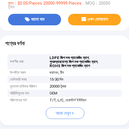
মূল্য：$0.05/Pieces 20000-99999 Pieces
MOQ：20000
টুকরা
ভালো দাম
এখন যোগাযোগ
পণ্যের বর্ণনা
,
LDPE জিপ লক প্যাকেজিং ব্যাগ
লক্ষণীয় করা
,
পুনরুদ্ধারযোগ্য জিপ লক প্যাকেজিং ব্যাগ
ROHS জিপ লক প্যাকেজিং ব্যাগ
উৎপত্তি স্থল
গুয়াংডং, চীন
ডেলিভারি সময়
15-30 দিন
ন্যূনতম চাহিদার পরিমাণ
20000 টুকরা
পরিচিতিমুলক নাম
OEM
পরিশোধের শর্ত
T/T, L/C, ওয়েস্টার্ন ইউনিয়ন
আরো দেখুন