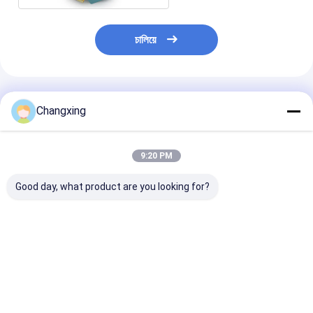
চালিয়ে
প্রস্তাবিত পণ্য
Changxing
9:20 PM
Good day, what product are you looking for?
অ্যালুমিনিয়াম ফয়েল সহ
কাস্টম মুদ্রিত স্বচ্ছ প্যাকেজিং
জিপলক ব্যাগ ভিজা-প্
Gravure প্রিন্টিং স্ট্যান্ডিং
প্লাস্টিক ব্যাগ জিপার সহ বাদাম,
প্যাকেজিং প্যাকেট জিপা
জিপার পাউচ কফি প্যাকেজিং
কাজু, শুকনো ফল প্যাকেজিং ব্যাগ
স্ট্যান্ড আপ ব্যাগ কাস
করুন
ভালো দাম
ভালো দাম
ভালো দাম