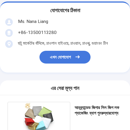
যোগাযোগের ঠিকানা
Ms. Nana Liang
+86-13500113280
হুটু মার্কেটের বাঁদিকে, চাওশান হাইওয়ে, চাওয়ান, চাওঝু, গুয়াংডং চীন
এখন যোগাযোগ
এর সেরা মূল্য পান
আনব্র্যান্ডেড জিপার সিল জিপ লক
প্যাকেজিং ব্যাগ পুনরুদ্ধারযোগ্য