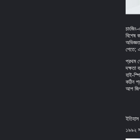
চাংজিং-
বিশেষ ক
অভিজ্ঞত
পেতে; 
প্রথম শ
দক্ষতা 
হাই-স্প
কঠিন প্
আপ জিপা
ইতিহাস
১৯৯২ সাল