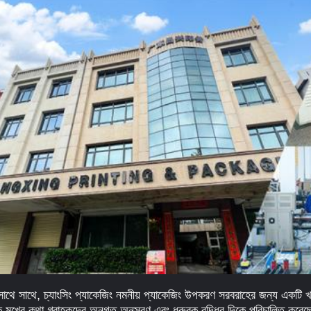
সাথে সাথে, চ্যাংসিং প্যাকেজিং নমনীয় প্যাকেজিং উপকরণ সরবরাহের জন্য একটি খ্য
 মুখের কথা গ্রাহকদের অনুগত অনুসরণ এবং ধ্রুবক বৃদ্ধির দিকে পরিচালিত করেছ