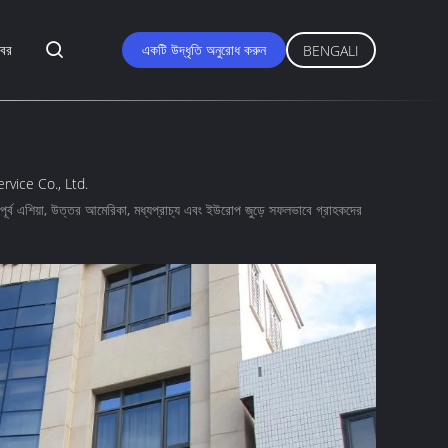
বর
একটি উদ্ধৃতি অনুরোধ করুন
BENGALI
vice Co., Ltd.
িণ-পূর্ব এশিয়া, উত্তর আমেরিকা, মধ্যপ্রাচ্য এবং ইউরোপ জুড়ে সফলভাবে গ্রাহকদের