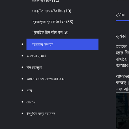
কোল্ড সীল ফিল্ম
(12)
সঙ্কুচিত প্যাকেজিং ফিল্ম
(10)
ভূমিকা
স্বয়ংক্রিয় প্যাকেজিং ফিল্ম
(38)
প্রসারিত ফিল্ম কাঁচা মাল
(9)
ভূমিকা
আমাদের সম্পর্কে
গুয়াংডং
জুড়ে ব
কারখানা ভ্রমণ
বাজারে,
বছরেরও 
মান নিয়ন্ত্রণ
আমাদের 
আমাদের সাথে যোগাযোগ করুন
করেছে। 
এবং আমর
খবর
ক্ষেত্রে
উদ্ধৃতির জন্য আবেদন