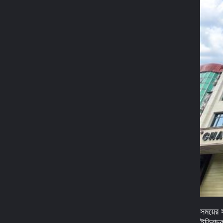
সময়ের 
ইতিবাচক