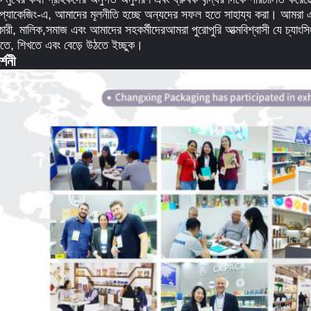
ং প্যাকেজিং-এ, আমাদের মূলনীতি হচ্ছে অন্যদের সফল হতে সাহায্য করা। আমরা
ারী, মালিক,সমাজ এবং আমাদের সহকর্মীদেরআমরা পুরোপুরি আত্মবিশ্বাসী যে চ্যাংসি
তে, শিখতে এবং বেড়ে উঠতে ইচ্ছুক।
র্শনী