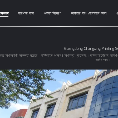
ম্বন্ধে
কারখানা সফর
গুণমান নিয়ন্ত্রণ
আমাদের সাথে যোগাযোগ করুন
খ
Guangdong Changxing Printing Ser
িংয়ের বিশ্বব্যাপী অভিজ্ঞতা রয়েছে। সার্টিফাইড গুণমান। বিশ্বস্ত প্যাকেজিং। দক্ষিণ আমেরিকা, দক্ষ
সমর্থন করে।