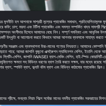
এর মূলনীতি হল আপনাকে সাশ্রয়ী মূল্যের প্যাকেজিং সমাধান, প্রতিযোগিতামূলক ম
রে কফি; চাল; ময়দা এবং টর্টিলা প্যাকেজিং এবং সমস্ত সম্পর্কিত খাদ্য সামগ্রী 
াসম্পন্ন অংশীদার হিসেবে আমাদের বেছে নিন। সম্পূর্ণ সমন্বিত এবং আধুনিক উৎপাদন
একটি উদ্ধৃতি বা আলোচনা করতে কিভাবে আমরা আপনার ব্যবসাকে সাহায্য করতে 
্রেণীর সরঞ্জাম এবং ব্যবস্থাপনা উচ্চ-মানের পণ্যের নিশ্চয়তা। আমাদের কোম্পানি উ
বাড়াতে পারে; আমরা জাপানি বুজুনো এক্সট্রুশন ল্যামিনেশন মেশিন, ইতালি থেকে আম
িড স্লিটিং-মেশিন, জাপানি IWASEI ব্যাগ-মেকিং মেশিন, হাই-স্পিড কোয়ালিটি-চে
রযুক্তিগত ক্ষমতা সহ বিভিন্ন ধরণের ব্যাগ তৈরি করতে সক্ষম, যার মধ্যে রয়েছে সাই
র ব্যাগ, স্পাউট ব্যাগ, ফ্ল্যাট বটম ব্যাগ এবং বিভিন্ন কাঠামোর প্যাকেজিং ফিল্ম।
ের গ্রীষ্মে, শুনচ্যাং লিয়াং শিল্পে সর্বোচ্চ মানের নমনীয় প্যাকেজিং সরবরাহের মিশ