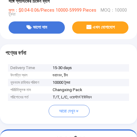
সঙ্গে প্লাস্টিকের চিকেন ব্যাগ
মূল্য：$0.04-0.06/Pieces 10000-59999 Pieces
MOQ：10000
টুকরা
ভালো দাম
এখন যোগাযোগ
পণ্যের বর্ণনা
Delivery Time
15-30 days
উৎপত্তি স্থল
গুয়াংডং, চীন
ন্যূনতম চাহিদার পরিমাণ
10000 টুকরা
পরিচিতিমুলক নাম
Changxing Pack
পরিশোধের শর্ত
T/T, L/C, ওয়েস্টার্ন ইউনিয়ন
আরো দেখুন