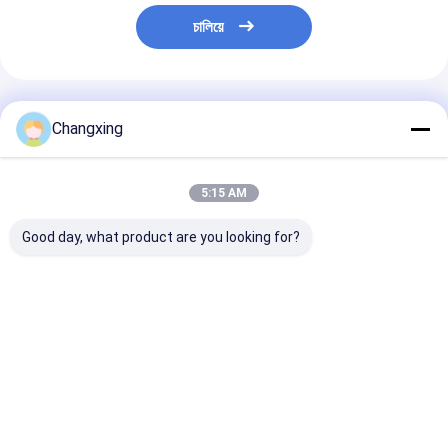
চালিয়ে
প্রস্তাবিত পণ্য
Changxing
5:15 AM
Good day, what product are you looking for?
0.5 কেজি জিপার রোস্ট চিকেন
কাস্টম মুদ্রিত রোস্ট চিকেন ব্যাগ
200 মাইক্রন 5 কেজি
প্যাকেজিং
ডেলি মাংস আর্দ্রতা প্রমাণ
চিকেন প্যাকেজিং
বৈশিষ্ট্য জিপার প্লাস্টিকের
প্যাকেজিং
ভালো দাম
ভালো দাম
ভালো দাম