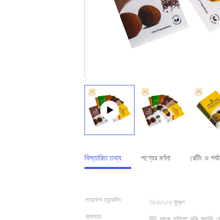
বিস্তারিত তথ্য
পণ্যের বর্ণনা
রেটিং ও পর্
বিস্তারিত তথ্য
সারফেস হ্যান্ডলিং:
Gravure মুদ্রণ
ব্যবহার:
চিনি, স্ন্যাক, ললিপপ, কুকি, ক্যান্ডি