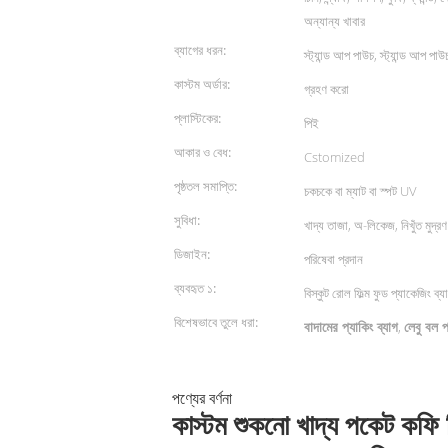
অন্যান্য খাবার
ব্যাগের ধরন:
স্ট্যান্ড আপ পাউচ, স্ট্যান্ড আপ পাউ
কাস্টম অর্ডার:
গ্রহণ করো
প্লাস্টিকের:
পিই
আকার ও বেধ:
Cstomized
পৃষ্ঠতল সমাপ্তি:
চকচকে বা ম্যাট বা স্পট UV
সুবিধা:
খাদ্য তাজা, অ-লিকেজ, নিখুঁত মুদ্রণ
ডিজাইন:
পরিষেবা প্রদান
ব্যবহৃত ১:
বিস্কুট রোল ফিল্ম ফুড প্যাকেজিং ব্যা
বিশেষভাবে তুলে ধরা:
বাদামের প্যাকিং ব্যাগ
লেবু বল প
,
পণ্যের বর্ণনা
কাস্টম শুকনো খাদ্য পকেট কফি 