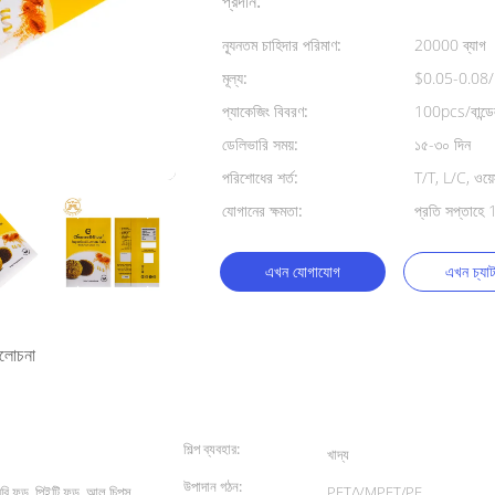
প্রদান:
ন্যূনতম চাহিদার পরিমাণ:
20000 ব্যাগ
মূল্য:
$0.05-0.08
প্যাকেজিং বিবরণ:
100pcs/বান্
ডেলিভারি সময়:
১৫-৩০ দিন
পরিশোধের শর্ত:
T/T, L/C, ওয়েস্
যোগানের ক্ষমতা:
প্রতি সপ্তাহে
এখন যোগাযোগ
এখন চ্যা
যালোচনা
শিল্প ব্যবহার:
খাদ্য
উপাদান গঠন:
, বেবি ফুড, পিইটি ফুড, আলু চিপস,
PET/VMPET/PE