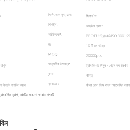
সিলিং এবং হ্যান্ডেল:
চ
জিপার টপ
বৈশিষ্ট্য:
আর্দ্রতা প্রমাণ
সার্টিফিকেট:
BRC/EU স্ট্যান্ডার্ড/ISO 9001:
রঙ:
10 টি রঙ পর্যন্ত
MOQ:
20000pcs
আনুষঙ্গিক উপলব্ধ:
 রাখুন
ট্যাব জিপার টানুন / প্রেস লক জিপার
বন্দর:
শান্তু
ব্যবহৃত ২:
গ বিস্কুট প্যাকিং ব্যাগ
পটকা রোল ফিল্ম খাদ্য প্যাকেজিং ব্যাগ 
্যাকেজিং ব্যাগ
কাস্টম শুকনো খাবার পকেট
,
বিন