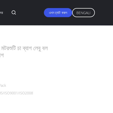
বর
এখন চ্যাট করুন
BENGALI
মটরশুটি চা ব্যাগ লেবু বল
াগ
Pack
S/ISO9001/ISO2008