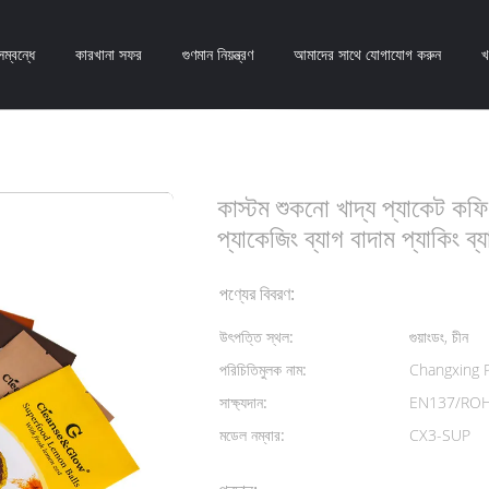
ম্বন্ধে
কারখানা সফর
গুণমান নিয়ন্ত্রণ
আমাদের সাথে যোগাযোগ করুন
খ
মটরশুটি চা ব্যাগ লেবু বল প্যাকেজিং ব্যাগ বাদাম প্যাকিং ব্যাগ
কাস্টম শুকনো খাদ্য প্যাকেট কফি 
প্যাকেজিং ব্যাগ বাদাম প্যাকিং ব্য
পণ্যের বিবরণ:
উৎপত্তি স্থল:
গুয়াংডং, চীন
পরিচিতিমুলক নাম:
Changxing 
সাক্ষ্যদান:
EN137/ROH
মডেল নম্বার:
CX3-SUP