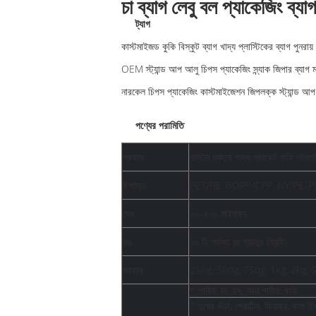
চা ব্যাগ লেবু বল প্যাকেজিং ব্যা
ট্যাগ
কাস্টমাইজড কুকি বিস্কুট ব্যাগ খাদ্য প্লাস্টিকের ব্যাগ পুনরায
OEM স্ট্যান্ড আপ আলু চিপস প্যাকেজিং স্ন্যাক জিপার ব্যাগ ম
নারকেল চিপস প্যাকেজিং কাস্টমাইজেশন জিপলক্ক স্ট্যান্ড আপ অ্
পণ্যের পরামিতি
প্রকার
কাস্টম শুকনো খাদ্য প্যাকেট কফি মটরশুটি
উপাদান
PET/PE, BOPP/CPP, NY/PE, P
বেধ
২০-২০০ মাইক্রন
রঙ
১০ টি পর্যন্ত রং গ্রাভুর প্রিন্টিং
আকার
250g, 500g, 750g, 1kg, 2kg, 5k
* পানীয়, চা, রস, নরম পানীয়, কফি
* দুধের গুঁড়া, প্রোটিন, ক্রিমার, কলা চ