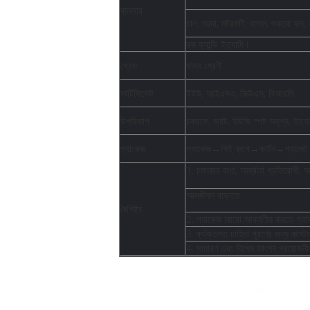
ব্যবহার
চাল, ময়দা, মটরশুটি, বাদাম, শুকনো ফল,
রক ক্যান্ডি ইত্যাদি।
গ্রেড
খাদ্য শ্রেণী
সার্টিফিকেট
ইইউ, আইএসও, কিউএস, বিআরসি
উপরিভাগ
চকচকে, ম্যাট, ইউভি স্পট অদৃশ্য, ইত্যা
প্যাকেজ
প্যাকেজ→পিই ব্যাগ→কার্টন→প্যালেট
1. চমৎকার বাধা, আর্দ্রতা প্রতিরোধী, অক
আত্মজীবন বাড়াতে
বৈশিষ্ট্য
2. প্যাকেজ আরো আকর্ষণীয় করতে গ্রাভু
3. ব্যক্তিগত চাহিদা পূরণের জন্য কাস্
4. সাধারণ এবং বিশেষ ফাংশন প্রয়োজনীয