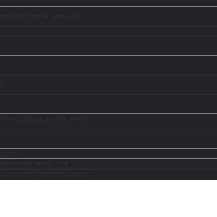
 কুকিজ, চিপস, চিনি, লবণ, মরিচ, মশলা,
দি
্সিজেন প্রতিরোধের, ভাল সিলিং কর্মক্ষমতা
র মুদ্রণ
টমাইজযোগ্য ব্যাগ আকার / মাত্রা
়তা পূরণের জন্য বিভিন্ন উপাদান কাঠামো