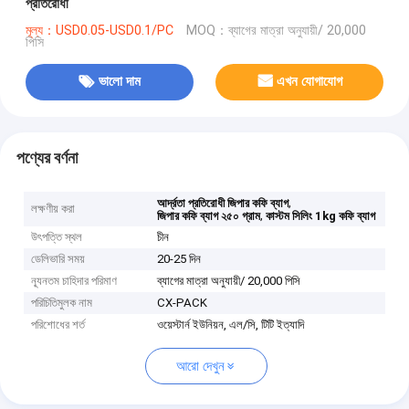
প্রতিরোধী
মূল্য：USD0.05-USD0.1/PC
MOQ：ব্যাগের মাত্রা অনুযায়ী/ 20,000
পিসি
ভালো দাম
এখন যোগাযোগ
পণ্যের বর্ণনা
,
আর্দ্রতা প্রতিরোধী জিপার কফি ব্যাগ
লক্ষণীয় করা
,
জিপার কফি ব্যাগ ২৫০ গ্রাম
কাস্টম সিলিং 1kg কফি ব্যাগ
উৎপত্তি স্থল
চীন
ডেলিভারি সময়
20-25 দিন
ন্যূনতম চাহিদার পরিমাণ
ব্যাগের মাত্রা অনুযায়ী/ 20,000 পিসি
পরিচিতিমুলক নাম
CX-PACK
পরিশোধের শর্ত
ওয়েস্টার্ন ইউনিয়ন, এল/সি, টিটি ইত্যাদি
আরো দেখুন