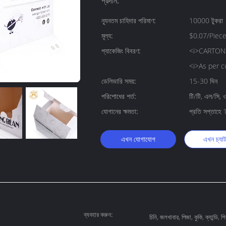
প্রদান:
ন্যূনতম চাহিদার পরিমাণ:
10000 টুকরা
মূল্য:
$0.07/Piec
প্যাকেজিং বিবরণ:
<i>CARTONS,
<i>As per c
ডেলিভারি সময়:
15-30 দিন
পরিশোধের শর্ত:
টি/টি, এল/সি, ওয
যোগানের ক্ষমতা:
প্রতি সপ্তাহ
এখন যোগাযোগ
এখন চ্যা
ব্যবহার করুন:
চিনি, জলখাবার, পিজা, কুকি, ক্যান্ডি, শি