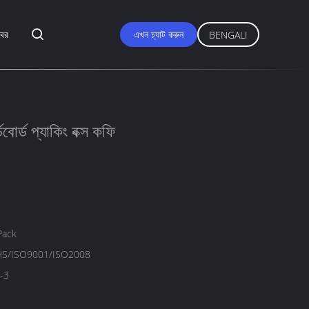
বর
এখন চ্যাট করুন
BENGALI
োর্ড প্যাকিং বক্স কফি
Pack
S/ISO9001/ISO2008
-3