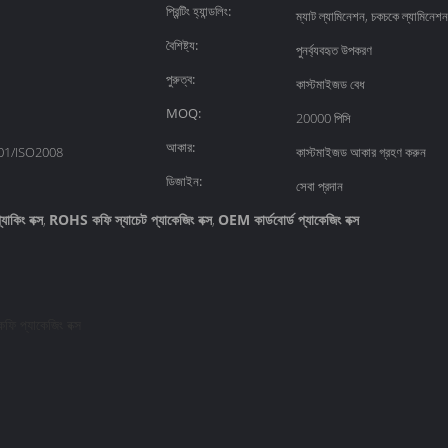
প্রিন্টিং হ্যান্ডলিং:
ম্যাট ল্যামিনেশন, চকচকে ল্যামিন
বৈশিষ্ট্য:
পুনর্ব্যবহৃত উপকরণ
পুরুত্ব:
কাস্টমাইজড বেধ
MOQ:
20000 পিসি
আকার:
01/ISO2008
কাস্টমাইজড আকার গ্রহণ করুন
ডিজাইন:
সেবা প্রদান
াকিং বক্স
ROHS কফি স্যাচেট প্যাকেজিং বক্স
OEM কার্ডবোর্ড প্যাকেজিং বক্স
,
,
কফি প্যাকেজিং বক্স