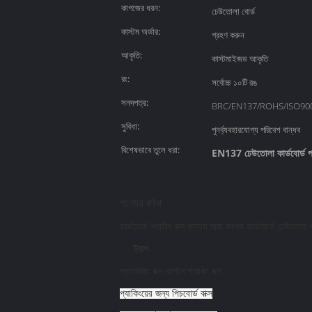
কাগজের ধরন:
ঢেউতোলা বোর্ড
কাস্টম অর্ডার:
গ্রহণ করুন
আকৃতি:
কাস্টমাইজড আকৃতি
রং:
সর্বোচ্চ ১০টি রঙ
সনদপত্র:
BRC/EN137/ROHS/ISO90
সুবিধা:
পুনর্ব্যবহারযোগ্য পরিবেশ বান্ধব
বিশেষভাবে তুলে ধরা:
EN137 ঢেউতোলা কার্ডবোর্ড প্য
পণ্যের বর্ণনা
কার্ডবোর্ড প্যাকিং বক্স কাস্টম সাদা কাগজ কার্ডবোর্ড ঢেউতোলা 
ট্যাগ
প্যাকেজিং বক্স কাস্টম প্যাকিং বক্স
প্যাকিংয়ের জন্য পিচবোর্ড বাক্স