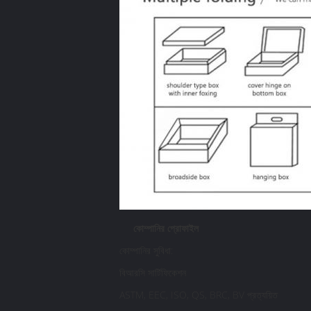
কোম্পানির প্রোফাইল
কোম্পানির সুবিধা:
বিআরসি সার্টিফিকেশন
ASTM, EEC, ISO, QS, BRC, BV প্রত্যয়িত