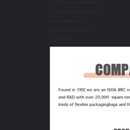
উচ্চ গতি এবং উচ্চ মানের মেশিন লাইন
100000 ডিগ্রী পরিশোধন কর্মশালা
উন্নত মান নিয়ন্ত্রণ ব্যবস্থা
বিবেচিত এবং পেশাদার সেবা দল
OEM পরিষেবা