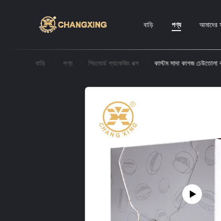
বাড়ি
পণ্য
আমাদের স
বাড়ি
পণ্য
পিচবোর্ড প্যাকেজিং বক্স
কাস্টম সাদা কাগজ ঢেউতোলা কার্