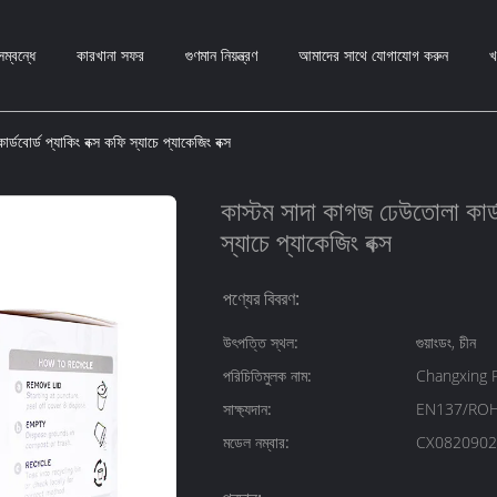
ম্বন্ধে
কারখানা সফর
গুণমান নিয়ন্ত্রণ
আমাদের সাথে যোগাযোগ করুন
খ
ডবোর্ড প্যাকিং বক্স কফি স্যাচে প্যাকেজিং বক্স
কাস্টম সাদা কাগজ ঢেউতোলা কার্ডব
স্যাচে প্যাকেজিং বক্স
পণ্যের বিবরণ:
উৎপত্তি স্থল:
গুয়াংডং, চীন
পরিচিতিমুলক নাম:
Changxing 
সাক্ষ্যদান:
EN137/ROH
মডেল নম্বার:
CX0820902