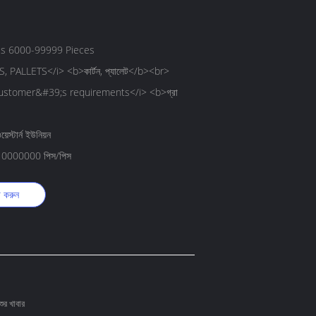
es 6000-99999 Pieces
 PALLETS</i> <b>কার্টন, প্যালেট</b><br>
ustomer&#39;s requirements</i> <b>গ্রা
়েস্টার্ন ইউনিয়ন
ে 10000000 পিস/পিস
ট করুন
শুর খাবার