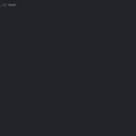
েশন, UV আবরণ