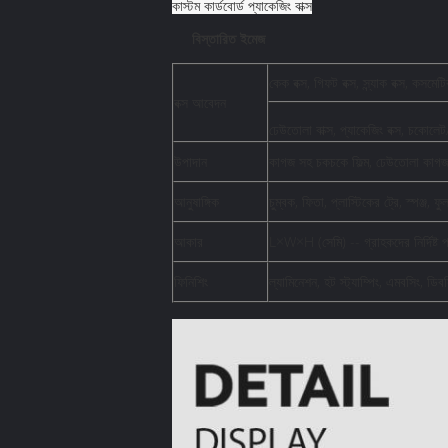
কাস্টম কার্ডবোর্ড প্যাকেজিং বাক্স
বিস্তারিত ইমেজ
কেক বক্স, গিফট বক্স, স্ন্যাক বক্স, কসমেটিক
বক্স আবেদন
ঢেউতোলা বাক্স, প্যাকেজিং বক্স, চকোলেট/ক
উপাদান
কাগজ সহ চকচকে ফিল্ম, ঢেউতোলা কাগজ
আনুষাঙ্গিক
চুম্বক, ফিতা, প্লাস্টিকের ট্রে, স্পঞ্জ,
আকার
L×W×H (সেমি) -- গ্রাহকদের নির্দিষ্ট প্
ফিনিশিং
ল্যামিনেশন, হট স্ট্যাম্পিং, এমবসিং, ডি