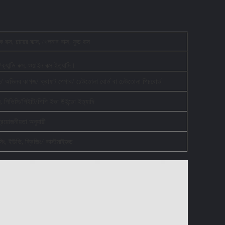
 বক্স, চায়ের বাক্স, খেলনার বাক্স, ফুড বক্স
্যান্ডি বক্স, ওয়াইন বক্স ইত্যাদি।
/ অভিনব কাগজ/ ক্রাফট পেপার/ ঢেউতোলা বোর্ড বা ঢেউতোলা পিচবোর্ড
 ফুল, পিভিসি/পিইটি/পিপি ইভা উইন্ডো ইত্যাদি
রয়োজনীয়তা অনুযায়ী
বসিং, ইউভি, ক্রিজিং/ কাস্টমাইজড