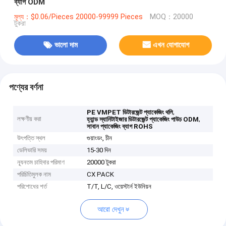
ব্যাগ ODM
মূল্য：$0.06/Pieces 20000-99999 Pieces
MOQ：20000
টুকরা
ভালো দাম
এখন যোগাযোগ
পণ্যের বর্ণনা
,
PE VMPET ডিটারজেন্ট প্যাকেজিং থলি
লক্ষণীয় করা
,
হ্যান্ড স্যানিটাইজার ডিটারজেন্ট প্যাকেজিং পাউচ ODM
সাবান প্যাকেজিং ব্যাগ ROHS
উৎপত্তি স্থল
গুয়াংডং, চীন
ডেলিভারি সময়
15-30 দিন
ন্যূনতম চাহিদার পরিমাণ
20000 টুকরা
পরিচিতিমুলক নাম
CX PACK
পরিশোধের শর্ত
T/T, L/C, ওয়েস্টার্ন ইউনিয়ন
আরো দেখুন