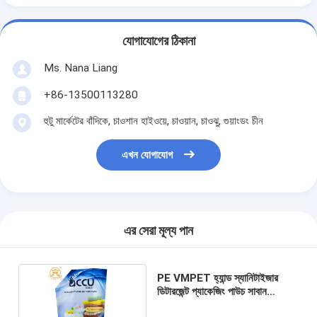
যোগাযোগের ঠিকানা
Ms. Nana Liang
+86-13500113280
হুটু মার্কেটের বাঁদিকে, চাওশান হাইওয়ে, চাওয়ান, চাওঝু, গুয়াংডং চীন
এখন যোগাযোগ
এর সেরা মূল্য পান
PE VMPET হ্যান্ড স্যানিটাইজার
ডিটারজেন্ট প্যাকেজিং পাউচ সাবান
প্যাকেজিং ব্যাগ ODM