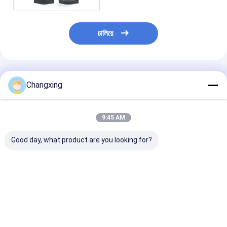
চালিয়ে
প্রস্তাবিত পণ্য
Changxing
9:45 AM
Good day, what product are you looking for?
পোশাকের জন্য লোগো সহ
বোপ পুনরায় বন্ধযোগ্য
পুরুষদের অন্তর্বাস জি
কাস্টম BOPP রিসেলযোগ্য
অ্যালুমিনিয়াম ফিল্ম প্যাকেজিং
LDPE ইকো ফ্রেন্ডলি
পোশাক জিপার প্যাকেজিং ব্যাগ
ব্যাগ পোশাক জিপার জিপ লক
জন্য পোশাক প্যাকেজি
জিপ লক ব্যাগ পাউচ
ব্যাগ লোগো সহ ব্যাগ পোশাকের
জন্য মুখোশ
ভালো দাম
ভালো দাম
ভালো দাম