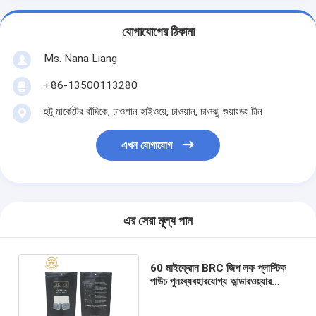
যোগাযোগের ঠিকানা
Ms. Nana Liang
+86-13500113280
হুটু মার্কেটের বাঁদিকে, চাওশান হাইওয়ে, চাওয়ান, চাওঝু, গুয়াংডং চীন
এখন যোগাযোগ
এর সেরা মূল্য পান
60 মাইক্রোন BRC জিপ লক প্লাস্টিক
পাউচ পুনঃব্যবহারযোগ্য আন্ডারওয়্যার
স্টোরেজ ব্যাগ ম্যাট কালো