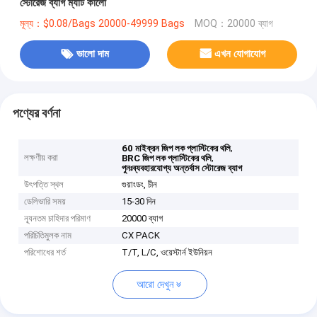
স্টোরেজ ব্যাগ ম্যাট কালো
মূল্য：$0.08/Bags 20000-49999 Bags
MOQ：20000 ব্যাগ
ভালো দাম
এখন যোগাযোগ
পণ্যের বর্ণনা
,
60 মাইক্রন জিপ লক প্লাস্টিকের থলি
লক্ষণীয় করা
,
BRC জিপ লক প্লাস্টিকের থলি
পুনঃব্যবহারযোগ্য অন্তর্বাস স্টোরেজ ব্যাগ
উৎপত্তি স্থল
গুয়াংডং, চীন
ডেলিভারি সময়
15-30 দিন
ন্যূনতম চাহিদার পরিমাণ
20000 ব্যাগ
পরিচিতিমুলক নাম
CX PACK
পরিশোধের শর্ত
T/T, L/C, ওয়েস্টার্ন ইউনিয়ন
আরো দেখুন