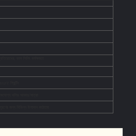
্রতিরোধের, ভাল সিলিং কর্মক্ষমতা
ure প্রিন্টিং
মাইজযোগ্য থলির আকার/মাত্রা
পূরণের জন্য বিভিন্ন উপাদান কাঠামো