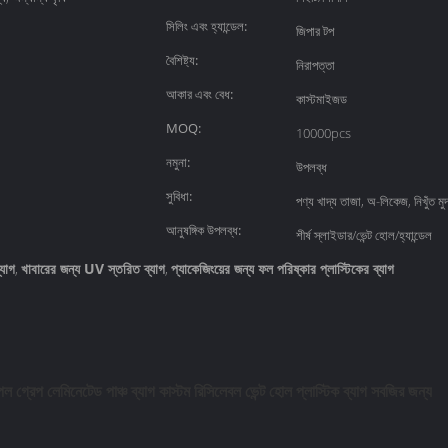
সিলিং এবং হ্যান্ডেল:
জিপার টপ
বৈশিষ্ট্য:
নিরাপত্তা
আকার এবং বেধ:
কাস্টমাইজড
MOQ:
10000pcs
নমুনা:
উপলব্ধ
সুবিধা:
পণ্য খাদ্য তাজা, অ-লিকেজ, নিখুঁত মুদ
আনুষঙ্গিক উপলব্ধ:
শীর্ষ স্লাইডার/ভেন্ট হোল/হ্যান্ডেল
যাগ
খাবারের জন্য UV স্তরিত ব্যাগ
প্যাকেজিংয়ের জন্য ফল পরিষ্কার প্লাস্টিকের ব্যাগ
,
,
পেল গ্রেপ লেমিনেটেড পাঞ্চ ব্যাগ কাস্টম রিসিলেবল ভেন্ট হোল প্লাস্টিক ব্যাগ সবজির জন্য