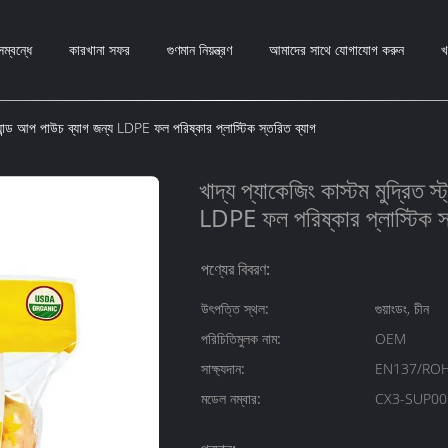
ম্বন্ধে
কারখানা সফর
গুণমান নিয়ন্ত্রণ
আমাদের সাথে যোগাযোগ করুন
খ
্ট্যান্ড আপ পাউচ ব্যাগ জন্য LDPE ফল পরিষ্কার প্লাস্টিক স্তরিত ব্যাগ
খাদ্য প্যাকেজিং কাস্টম মুদ্রিত স্
LDPE ফল পরিষ্কার প্লাস্টিক স্
পণ্যের বিবরণ:
উৎপত্তি স্থল:
গুয়াংডং, চীন
পরিচিতিমুলক নাম:
OEM
সাক্ষ্যদান:
EN137/ROH
মডেল নম্বার:
CX3-SUP00