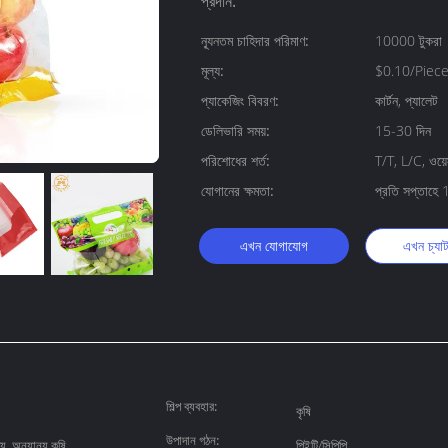
প্রদান:
ন্যূনতম চাহিদার পরিমাণ:
10000 টুকরা
মূল্য:
$0.10/Piec
প্যাকেজিং বিবরণ:
কার্টন, প্যালেট
ডেলিভারি সময়:
15-30 দিন
পরিশোধের শর্ত:
T/T, L/C, ওয়েস্
যোগানের ক্ষমতা:
প্রতি সপ্তাহ
এখন যোগাযোগ
এখন চ্যা
শিল্প ব্যবহার:
কৃষি
উপাদান গঠন:
য, অন্যান্য কৃষি
পিইটি/সিপিপি