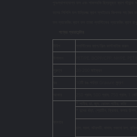
পুনঃস্থাপনযোগ্য ফল এবং শাকসবজি ছিদ্রযুক্ত ব্যাগ স্ট্যান্ড 
ফলের সিপিপি ফল উদ্ভিজ্জ ব্যাগ স্লাইডার জিপলক সহ জৈব ফল
ফল প্যাকেজিং ব্যাগ ফল তাজা প্লাস্টিকের প্যাকেজিং ব্যাগ রাখ
পণ্যের প্যারামেন্টার
টাইপ
প্লাস্টিকের ব্যাগ/ফিল্ম কাস্টমাইজ করুন
উপাদান
PET/PE, BOPP/CPP, NY/PE, PET/N
পুরুত্ব
20-200 মাইক্রন
রঙ
10টি রঙ পর্যন্ত Gravure মুদ্রণ
আকার
250 গ্রাম, 500 গ্রাম, 750 গ্রাম, 1 কেজ
* পানীয়, চা, জুস, কোমল পানীয়, কফি
* দুধের গুঁড়া, প্রোটিন, ক্রিমার, কলার চিপস
ব্যবহার
চাল, ময়দা, মটরশুটি, বাদাম, শুকনো ফল, কুকি