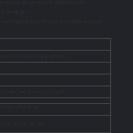
আপ ফ্রেশ ফ্রুট পাউচ ভেন্ট হোল প্যাকিং প্লাস্টিকের জিপার ব্যাগ
ের প্যাকেজিং ব্যাগ
ুন কুয়াশা বিরোধী ভারী দায়িত্ব খাদ্য নিরাপদ ফল এবং উদ্ভিজ্জ প্যাকেজিং থলি
Y/PE, BOPP/VMPET/PE বা কাস্টমাইজড
ি, 2 কেজি, 5 কেজি বা আপনার অনুরোধ অনুযায়ী
, সুপারফুড, অর্গানিক ফুড, কফি,
জ, খাস্তা, চিনি, লবণ, মরিচ, মশলা,