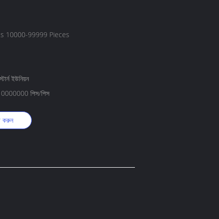
es 10000-99999 Pieces
টার্ন ইউনিয়ন
ে 10000000 পিস/পিস
ট করুন