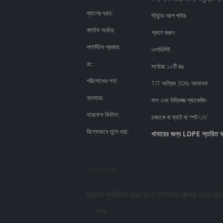
ব্যাগের ধরন:
স্ট্যান্ড আপ পাউচ
কাস্টম অর্ডার:
গ্রহণ করুন
প্লাস্টিক প্রকার:
এলডিপিই
রং:
সর্বোচ্চ ১০টি রঙ
পরিশোধের শর্ত:
T/T অগ্রিম 30% আমানত
ব্যবহার:
ফল এবং উদ্ভিজ্জ প্যাকেজিং
সারফেস ফিনিশ:
চকচকে বা ম্যাট বা স্পট UV
বিশেষভাবে তুলে ধরা:
খাবারের জন্য LDPE স্তরিত ব্
পণ্যের বর্ণনা
ক্লিয়ার প্লাস্টিক ফ্রুট ব্যাগ স্লাইডার জিপার ব্যাগ আ
ট্যাগ