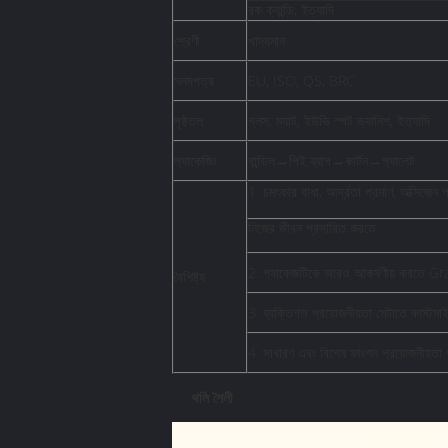
রক ক্যান্ডি, ইত্যাদি
শ্রেণী
খাদ্যমান
সনদপত্র
EU, ISO, QS, BRC
পৃষ্ঠতল
গ্লস, ম্যাট, ইউভি স্পট ভ্যানিশ, ইত্যাদি
প্যাকেজিং
বান্ডিল→পিই ব্যাগ→কার্টন→প্যালেট
1. চমৎকার বাধা, আর্দ্রতা প্রমাণ, অক্সিজেন প
নিজের জীবন প্রসারিত করতে
2. প্যাকেজটিকে আরও আকর্ষণীয় করতে Grav
বৈশিষ্ট্য
3. ব্যক্তিগত প্রয়োজনীয়তা মেটাতে কাস্ট
4. সাধারণ এবং বিশেষ ফাংশন প্রয়োজনীয়তা 
থলি শৈলী