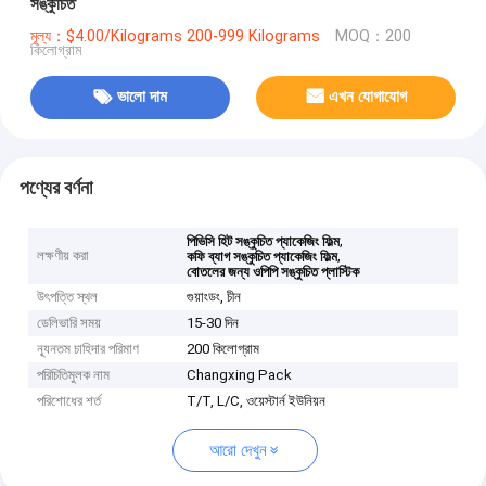
সঙ্কুচিত
মূল্য：$4.00/Kilograms 200-999 Kilograms
MOQ：200
কিলোগ্রাম
ভালো দাম
এখন যোগাযোগ
পণ্যের বর্ণনা
,
পিভিসি হিট সঙ্কুচিত প্যাকেজিং ফিল্ম
লক্ষণীয় করা
,
কফি ব্যাগ সঙ্কুচিত প্যাকেজিং ফিল্ম
বোতলের জন্য ওপিপি সঙ্কুচিত প্লাস্টিক
উৎপত্তি স্থল
গুয়াংডং, চীন
ডেলিভারি সময়
15-30 দিন
ন্যূনতম চাহিদার পরিমাণ
200 কিলোগ্রাম
পরিচিতিমুলক নাম
Changxing Pack
পরিশোধের শর্ত
T/T, L/C, ওয়েস্টার্ন ইউনিয়ন
আরো দেখুন