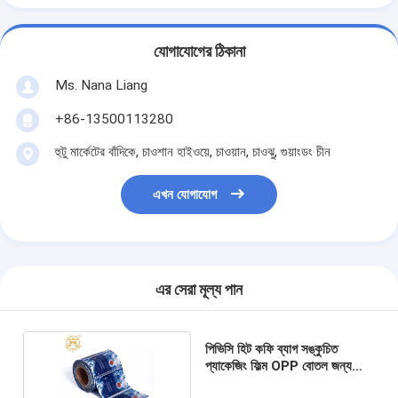
যোগাযোগের ঠিকানা
Ms. Nana Liang
+86-13500113280
হুটু মার্কেটের বাঁদিকে, চাওশান হাইওয়ে, চাওয়ান, চাওঝু, গুয়াংডং চীন
এখন যোগাযোগ
এর সেরা মূল্য পান
পিভিসি হিট কফি ব্যাগ সঙ্কুচিত
প্যাকেজিং ফিল্ম OPP বোতল জন্য
প্লাস্টিক সঙ্কুচিত