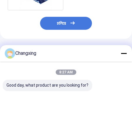
চালিয়ে
প্রস্তাবিত পণ্য
Changxing
8:27 AM
Good day, what product are you looking for?
এলডিপিই পিভিসি হিটshrink
তাপ সীল তাপ সঙ্কুচিত হাতা
76.2 মিমি পিভিসি সঙ্
সঙ্কুচিত প্যাকেজিং ফিল্ম
লেবেল পানীয় রোল ফিল্ম খাদ্য
লেবেল ফিল্ম
প্যাকেজিং ব্যাগ পানীয় প্যাকেজিং
ব্যাগ
ভালো দাম
ভালো দাম
ভালো দাম