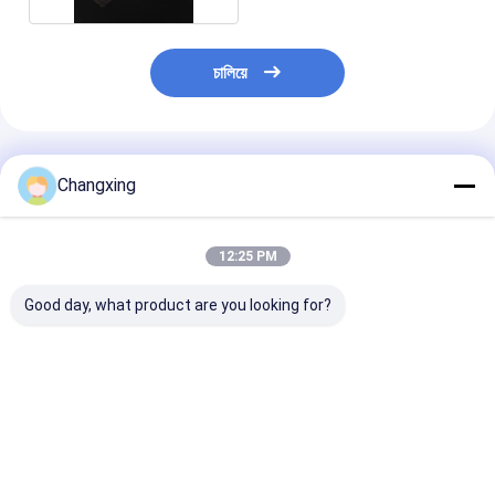
চালিয়ে
প্রস্তাবিত পণ্য
Changxing
12:25 PM
Good day, what product are you looking for?
স্বচ্ছ 18um Bopp থার্মাল
টেপের জন্য 21mic Bopp
100MM 750MM স্
ল্যামিনেশন ফিল্ম হলোগ্রাফিক
স্বচ্ছ হলোগ্রাফিক ল্যামিনেশন
ফিল্ম কাঁচামাল প্লাস্টিক
গ্লিটার ফুড র্যাপ স্বচ্ছ
ফিল্ম কাস্টম প্রিন্টেড প্লাস্টিক
পলিপ্রোপিলিন ফিল্ম রো
মোড়ানো
ভালো দাম
ভালো দাম
ভালো দাম