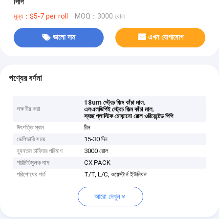
পিপি
মূল্য：$5-7 per roll
MOQ：3000 রোল
ভালো দাম
এখন যোগাযোগ
পণ্যের বর্ণনা
,
18um স্ট্রেচ ফিল্ম কাঁচা মাল
লক্ষণীয় করা
,
এলএলডিপিই স্ট্রেচ ফিল্ম কাঁচা মাল
স্বচ্ছ প্লাস্টিক মোড়ানো রোল ওরিয়েন্টেড পিপি
উৎপত্তি স্থল
চীন
ডেলিভারি সময়
15-30 দিন
ন্যূনতম চাহিদার পরিমাণ
3000 রোল
পরিচিতিমুলক নাম
CX PACK
পরিশোধের শর্ত
T/T, L/C, ওয়েস্টার্ন ইউনিয়ন
আরো দেখুন