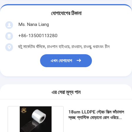
যোগাযোগের ঠিকানা
Ms. Nana Liang
+86-13500113280
হুটু মার্কেটের বাঁদিকে, চাওশান হাইওয়ে, চাওয়ান, চাওঝু, গুয়াংডং চীন
এখন যোগাযোগ
এর সেরা মূল্য পান
18um LLDPE স্ট্রেচ ফিল্ম কাঁচামাল
স্বচ্ছ প্লাস্টিক মোড়ানো রোল ওরিয়েন্টেড
পিপি