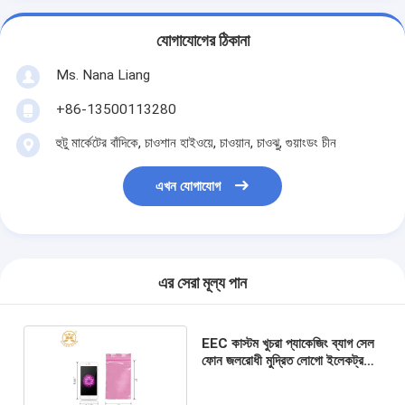
যোগাযোগের ঠিকানা
Ms. Nana Liang
+86-13500113280
হুটু মার্কেটের বাঁদিকে, চাওশান হাইওয়ে, চাওয়ান, চাওঝু, গুয়াংডং চীন
এখন যোগাযোগ
এর সেরা মূল্য পান
EEC কাস্টম খুচরা প্যাকেজিং ব্যাগ সেল
ফোন জলরোধী মুদ্রিত লোগো ইলেকট্রনিক
আনুষাঙ্গিক