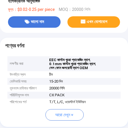
ইলেকট্রনিক আনুষাঙ্গিক
মূল্য：$0.02-0.25 per piece
MOQ：20000 পিসি
ভালো দাম
এখন যোগাযোগ
পণ্যের বর্ণনা
,
EEC কাস্টম খুচরা প্যাকেজিং ব্যাগ
লক্ষণীয় করা
,
0.1mm কাস্টম খুচরা প্যাকেজিং ব্যাগ
সেল ফোন জলরোধী ব্যাগ OEM
উৎপত্তি স্থল
চীন
ডেলিভারি সময়
15-20 দিন
ন্যূনতম চাহিদার পরিমাণ
20000 পিসি
পরিচিতিমুলক নাম
CX PACK
পরিশোধের শর্ত
T/T, L/C, ওয়েস্টার্ন ইউনিয়ন
আরো দেখুন