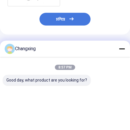
চালিয়ে
প্রস্তাবিত পণ্য
Changxing
8:57 PM
Good day, what product are you looking for?
কাস্টম মুদ্রিত লোগো স্ট্যান্ড আপ
প্যাকেজিংয়ের জন্য PCB
প্লাস্টিক ইলেকট্রনিক সা
জিপার পকেট গেম হ্যান্ডেল খুচরা
Antistatic Ziplockk
ময়েশ্চার প্রুফ প্যাকেজিং
প্যাকেজিং ব্যাগ জলরোধী
Cleanroom ফয়েল
স্ট্যাটিক জিপলক ব্যাগ
ইলেকট্রনিক আনুষাঙ্গিক
অ্যালুমিনিয়াম ব্যারিয়ার ব্যাগ
ইলেক্ট্রোস্ট্যাটিক প্রুফ
ভালো দাম
ভালো দাম
ভালো দাম