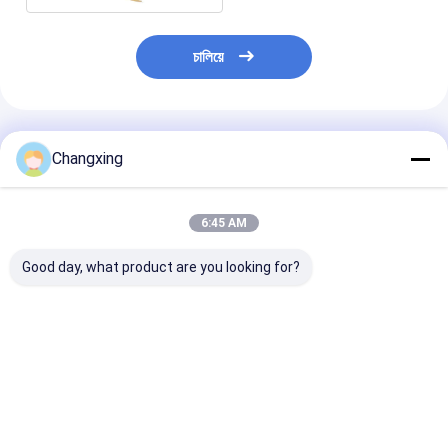
চালিয়ে
প্রস্তাবিত পণ্য
Changxing
6:45 AM
Good day, what product are you looking for?
গ্র্যাভিয়ুর ভিএমপিইটি বেকারি রুটি
OEM লোগো 250 গ্রাম
Custom Printe
প্যাকেজিং ৫০০ গ্রাম
বেকারি রুটি প্যাকেজিং
Bakery Bread
Packaging Ba
Plastic Bread
Packaging Po
ভালো দাম
ভালো দাম
ভালো দাম
With Clear Wi