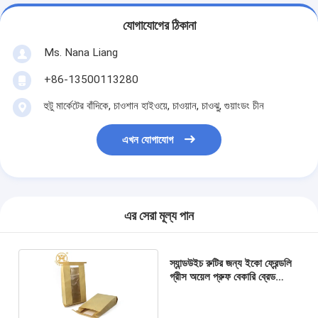
যোগাযোগের ঠিকানা
Ms. Nana Liang
+86-13500113280
হুটু মার্কেটের বাঁদিকে, চাওশান হাইওয়ে, চাওয়ান, চাওঝু, গুয়াংডং চীন
এখন যোগাযোগ
এর সেরা মূল্য পান
স্যান্ডউইচ রুটির জন্য ইকো ফ্রেন্ডলি
গ্রীস অয়েল প্রুফ বেকারি ব্রেড
প্যাকেজিং