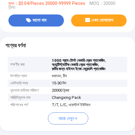
মূল্য：$0.04/Pieces 20000-99999 Pieces
MOQ：20000
টুকরা
ভালো দাম
এখন যোগাযোগ
পণ্যের বর্ণনা
,
1000 গ্রাম টোস্ট বেকারি ব্রেড প্যাকেজিং
লক্ষণীয় করা
,
অ্যান্টিস্ট্যাটিক বেকারি ব্রেড প্যাকেজিং
রুটির জন্য নাইলন ইকো ফ্রেন্ডলি প্যাকেজিং
উৎপত্তি স্থল
গুয়াংডং, চীন
ডেলিভারি সময়
15-30 দিন
ন্যূনতম চাহিদার পরিমাণ
20000 টুকরা
পরিচিতিমুলক নাম
Changxing Pack
পরিশোধের শর্ত
T/T, L/C, ওয়েস্টার্ন ইউনিয়ন
আরো দেখুন