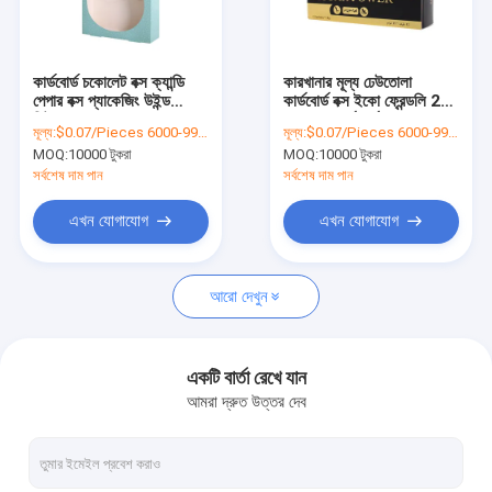
কারখানা ভ্রমণ
গুণগত মান নিয়ন্ত্রণ
কার্ডবোর্ড চকোলেট বক্স ক্যান্ডি
কারখানার মূল্য ঢেউতোলা
পেপার বক্স প্যাকেজিং উইন্ড
কার্ডবোর্ড বক্স ইকো ফ্রেন্ডলি 20
যোগাযোগ করুন
ডিটাচেবল
গ্রাম মধু কার্ডবোর্ড বক্স
মূল্য:
$0.07/Pieces 6000-99999 Pieces
মূল্য:
$0.07/Pieces 6000-99999 Pieces
MOQ:
10000 টুকরা
MOQ:
10000 টুকরা
খবর
সর্বশেষ দাম পান
সর্বশেষ দাম পান
মামলা
এখন যোগাযোগ
এখন যোগাযোগ
একটি উদ্ধৃতি অনুরোধ করুন
আরো দেখুন
কফি প্যাকেজিং ব্যাগ
একটি বার্তা রেখে যান
আমরা দ্রুত উত্তর দেব
স্ন্যাক প্যাকেজিং ব্যাগ
রোস্ট মুরগির প্যাকেজিং