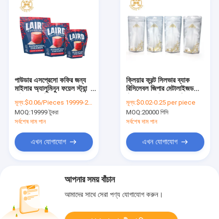
পাউডার এসপ্রেসো কফির জন্য
ক্লিয়ার ফ্রন্ট সিলভার ব্যাক
মাইলার অ্যালুমিনুন ফয়েল স্ট্যান্ড
রিসিলেবল জিপার মেটালাইজড
পাউচ প্যাকেজিং ব্যাগ
স্ট্যান্ড আপ পাউচ ফুড স্টোরেজ
মূল্য:
$0.06/Pieces 19999-29999 Pieces
মূল্য:
$0.02-0.25 per piece
MOQ:
19999 টুকরা
MOQ:
20000 পিসি
সর্বশেষ দাম পান
সর্বশেষ দাম পান
এখন যোগাযোগ
এখন যোগাযোগ
আপনার সময় বাঁচান
আমাদের সাথে সেরা পণ্য যোগাযোগ করুন।