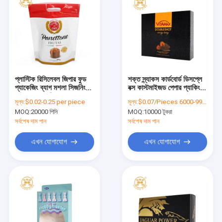
প্লাস্টিক রিসিলেবল জিপার ফুড
শক্ত স্ন্যাকস কার্ডবোর্ড ডিসপ্লে
প্যাকেজিং ব্যাগ মশলা সিজনিং
বক্স কাস্টমাইজড পেপার প্যাকিং
পাউডার প্যাকেজিং
বক্স
মূল্য:
$0.02-0.25 per piece
মূল্য:
$0.07/Pieces 6000-99999 Pieces
MOQ:
20000 পিসি
MOQ:
10000 টুকরা
সর্বশেষ দাম পান
সর্বশেষ দাম পান
এখন যোগাযোগ
এখন যোগাযোগ
বাড়ি
পণ্য
আমাদের সম্বন্ধে