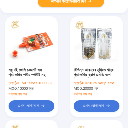
আপনার প্রয়োজনীয়তা দিন
মধু দই জেলি চকলেট সস
বিভিন্ন আকারের মুদ্রিত খাদ্য
প্যাকেজিং পাউচ স্পাউট সহ
প্যাকেজিং ব্যাগ এনডি আপ
সিলভার মেটালাইজড ব্যাক
মূল্য:
$0.15/Pieces 10000-99999 Pieces
মূল্য:
$0.02-0.25 per piece
MOQ:
10000 টুকরা
MOQ:
20000 পিসি
সর্বশেষ দাম পান
সর্বশেষ দাম পান
এখন যোগাযোগ
এখন যোগাযোগ