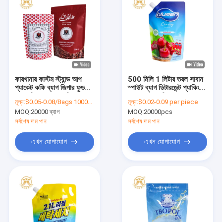
কারখানার কাস্টম স্ট্যান্ড আপ
500 মিলি 1 লিটার তরল সাবান
প্যাকেট কফি ব্যাগ জিপার ফুড
স্পাউট ব্যাগ ডিটারজেন্ট প্যাকিং
প্যাকেজিং ব্যাগ স্বয়ংক্রিয়
ব্যাগ কাস্টম মুদ্রিত তরল হ্যান্ড
মূল্য:
$0.05-0.08/Bags 10000-99999 Bags
মূল্য:
$0.02-0.09 per piece
স্ট্যান্ডিং প্যাকিং ব্যাগ
স্যানিটাইজার স্পাউট সহ
MOQ:
20000 ব্যাগ
MOQ:
20000pcs
প্যাকেজিং ব্যাগ
সর্বশেষ দাম পান
সর্বশেষ দাম পান
এখন যোগাযোগ
এখন যোগাযোগ
বাড়ি
পণ্য
আমাদের সম্বন্ধে