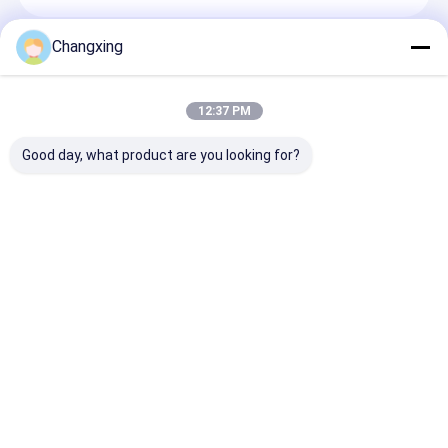
Changxing
প্রস্তাবিত পণ্য
12:37 PM
Good day, what product are you looking for?
নমনীয় প্যাকেজ প্যাকেজিংয়ের
স্ন্যাক ফুড মিনি প্যাচ নটস চিপস
কাস্টম মুদ্রিত খাদ্য গ্রে
জন্য কাস্টম প্রিন্টেড ফুড গ্রেড
বাদাম পপকর্ন প্যাকেজিং ফিল্ম মাল্টি
প্যাকেজিং ব্যাগ কাস্
অ্যালুমিনিয়াম ফয়েল ল্যামিনেট
ফাংশন প্যাকেজিং মেশিনের জন্য
জিপার লক ক্যান্ডি পাউচ
ফিল্ম
ডিজাইন করা নাইট্রোজেন
অনুসন্ধান পাঠান
অনুসন্ধান পাঠান
অনুসন্ধান পা
বাড়ি
Desktop Site
সাইট ম্যাপ
গোপনীয়তা নীতি
গুণ
কফি প্যাকেজিং ব্যাগ
চীন কারখানা.Copyright © 2026 Guangdong Changxing
Printing Service Co., Ltd.. All Rights Reserved.