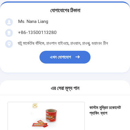
যোগাযোগের ঠিকানা
Ms. Nana Liang
+86-13500113280
হুটু মার্কেটের বাঁদিকে, চাওশান হাইওয়ে, চাওয়ান, চাওঝু, গুয়াংডং চীন
এখন যোগাযোগ
এর সেরা মূল্য পান
কাস্টম মুদ্রিত চকোলেট
প্যাকিং ব্যাগ