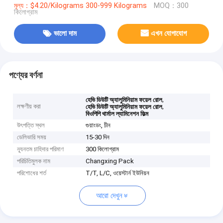
মূল্য：$4.20/Kilograms 300-999 Kilograms
MOQ：300
কিলোগ্রাম
ভালো দাম
এখন যোগাযোগ
পণ্যের বর্ণনা
,
হেভি ডিউটি ​​অ্যালুমিনিয়াম ফয়েল রোল
লক্ষণীয় করা
,
হেভি ডিউটি ​​অ্যালুমিনিয়াম ফয়েল রোল
বিওপিপি থার্মাল ল্যামিনেশন ফিল্ম
উৎপত্তি স্থল
গুয়াংডং, চীন
ডেলিভারি সময়
15-30 দিন
ন্যূনতম চাহিদার পরিমাণ
300 কিলোগ্রাম
পরিচিতিমুলক নাম
Changxing Pack
পরিশোধের শর্ত
T/T, L/C, ওয়েস্টার্ন ইউনিয়ন
আরো দেখুন