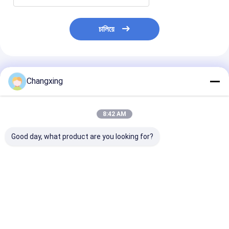
চালিয়ে
প্রস্তাবিত পণ্য
Changxing
8:42 AM
Good day, what product are you looking for?
BOPP সফট চকলেট প্যাকিং
তাপ সিলযোগ্য খাদ্য গ্রেড
পুনর্ব্যবহারযোগ্য ফুড গ
ব্যাগ ফ্লো র্যাপিং 500g ইকো
চকোলেট প্যাকিং ব্যাগ SGS
LLdpe কোল্ড লেমিনেটি
ফ্রেন্ডলি গ্রানোলা বার প্যাকেজিং
ল্যামিনেশন রোল প্যাকিং জন্য
রোল চকোলেট Bopp ফ
ল্যামিনেশন আঠালো
ভালো দাম
ভালো দাম
ভালো দাম