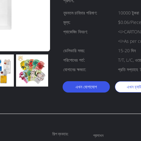
প্রদান:
ন্যূনতম চাহিদার পরিমাণ:
10000 টুকরা
মূল্য:
$0.06/Piec
প্যাকেজিং বিবরণ:
<i>CARTONS,
<i>As per c
ডেলিভারি সময়:
15-20 দিন
পরিশোধের শর্ত:
T/T, L/C, ওয়েস্
যোগানের ক্ষমতা:
প্রতি সপ্তাহ
এখন যোগাযোগ
এখন চ্যা
শিল্প ব্যবহার:
প্রসাধন