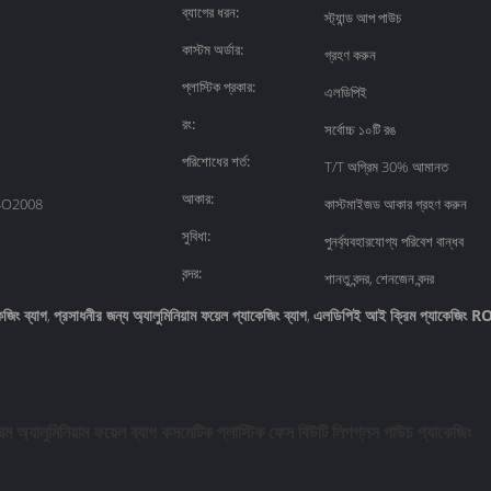
ব্যাগের ধরন:
স্ট্যান্ড আপ পাউচ
কাস্টম অর্ডার:
গ্রহণ করুন
প্লাস্টিক প্রকার:
এলডিপিই
রং:
সর্বোচ্চ ১০টি রঙ
পরিশোধের শর্ত:
T/T অগ্রিম 30% আমানত
আকার:
SO2008
কাস্টমাইজড আকার গ্রহণ করুন
সুবিধা:
পুনর্ব্যবহারযোগ্য পরিবেশ বান্ধব
বন্দর:
শানতু বন্দর, শেনজেন বন্দর
জিং ব্যাগ
প্রসাধনীর জন্য অ্যালুমিনিয়াম ফয়েল প্যাকেজিং ব্যাগ
এলডিপিই আই ক্রিম প্যাকেজিং 
,
,
িম অ্যালুমিনিয়াম ফয়েল ব্যাগ কসমেটিক প্লাস্টিক ফেস বিউটি লিপগ্লস পাউচ প্যাকেজিং