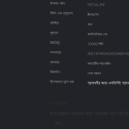
উপাদান গঠন:
PET/AL/PE
সিলিং এবং হ্যান্ডেল:
জিপার টপ
বৈশিষ্ট্য:
বাধা
পুরুত্ব:
কাস্টমাইজড বেধ
MOQ:
20000 পিসি
সনদপত্র:
/EN137/ROHS/ISO9001/I
ব্যবহার:
কসমেটিক প্যাকেজিং
ডিজাইন:
সেবা প্রদান
বিশেষভাবে তুলে ধরা:
প্রসাধনীর জন্য এলডিপিই প্যাকে
পণ্যের বর্ণনা
ইকো ফ্রেন্ডলি কসমেটিক মাস্ক প্যাকেজিং ব্যাগ আই ক্র
ট্যাগ