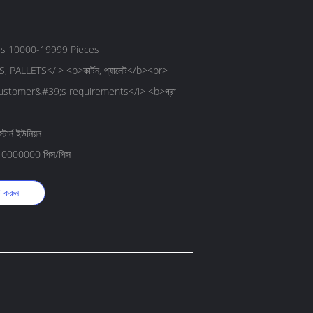
es 10000-19999 Pieces
 PALLETS</i> <b>কার্টন, প্যালেট</b><br>
ustomer&#39;s requirements</i> <b>গ্রা
টার্ন ইউনিয়ন
ে 10000000 পিস/পিস
ট করুন