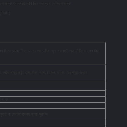
য়াল মাস্ক প্যাকেজিং ব্যাগ জিপ লক ব্যাগ ফেসিয়াল মাস্ক
gungdong
 স্কিন কেয়ার ক্রিম লোশন প্যাকেজিং নমুনা প্রসাধনী অ্যালুমিনিয়াম ব্যাগ থ্রি
, পোষা খাদ্য পণ্য, চাল, বীজ, মশলা, চা ফল, সবজি... ইত্যাদির জন্য।
T+PE
E
ুযায়ী বা স্পেসিফিকেশন দ্বারা সুপারিশ