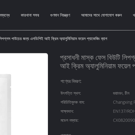
ম্বন্ধে
কারখানা সফর
গুণমান নিয়ন্ত্রণ
আমাদের সাথে যোগাযোগ করুন
খ
লিপগ্লস পাউচের জন্য এলডিপিই আই ক্রিম অ্যালুমিনিয়াম ফয়েল প্যাকেজিং ব্যাগ
প্রসাধনী মাস্ক ফেস বিউটি লিপ
আই ক্রিম অ্যালুমিনিয়াম ফয়েল প
পণ্যের বিবরণ:
উৎপত্তি স্থল:
গুয়াংডং, চীন
পরিচিতিমুলক নাম:
Changxing 
সাক্ষ্যদান:
EN137/ROH
মডেল নম্বার:
CX0820090