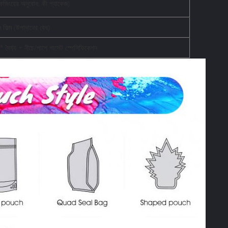
কেজিংয়ের অনুরোধ, কী প্যাকেজ)
 ফিল্ম (উপাদানের বেধ)
* দৈর্ঘ্য + নীচে/পাশে গাসেট স্পেসিফিকেশন