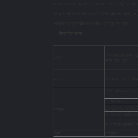
ফেসিয়াল মাস্কের জন্য তিন দিকের ব্যাগ কাস্টম প্রিন্টেড ফেসি
অ্যালুমিনিয়াম ফয়েল থলি প্রসাধনী ব্যাগ প্যাকেজিং ব্যাগ 
প্রসাধনী অ্যালুমিনিয়াম ফয়েল পাউচ 3 সাইড সীল ব্যাগ
বিস্তারিত ইমেজ
কসমেটিক ফেস মাস্ক ব্যাগ
আইটেম
সাইড সিল পাউচ
আবেদন
ফেস মাস্ক, ক্রিম, লোশন
নিরাপদ ও খাদ্য গ্রেড
1. PET+PE
2. PET+AL+VMPE
উপাদান
3. PET+AL+NY+P
4 গ্রাহকের প্রয়োজন অন
নমুনা
বিনামূল্যে