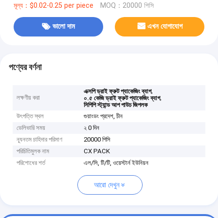
মূল্য：$0.02-0.25 per piece
MOQ：20000 পিসি
ভালো দাম
এখন যোগাযোগ
পণ্যের বর্ণনা
,
এক্সপি ড্রাই ফ্রুট প্যাকেজিং ব্যাগ
লক্ষণীয় করা
,
০.৫ কেজি ড্রাই ফ্রুট প্যাকেজিং ব্যাগ
সিপিপি স্ট্যান্ড আপ পাউচ জিপলক
উৎপত্তি স্থল
গুয়াংডং প্রদেশ, চীন
ডেলিভারি সময়
২ 0 দিন
ন্যূনতম চাহিদার পরিমাণ
20000 পিসি
পরিচিতিমুলক নাম
CX PACK
পরিশোধের শর্ত
এল/সি, টি/টি, ওয়েস্টার্ন ইউনিয়ন
আরো দেখুন